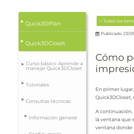
< Todos los tem
Quick3DPlan
Publicado
23/0
Quick3DCloset
Cómo po
Curso básico: Aprende a
impresi
manejar Quick3DCloset
Tutoriales
En primer lugar
Quick3DCloset, 
Consultas técnicas
A continuación, 
Información general
la ventana que s
ventana donde p