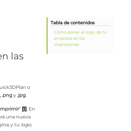
Tabla de contenidos
Cómo poner el logo de tu
empresa en las
impresiones
n las
Quick3DPlan o
 .png
y
.jpg
.
Imprimir
”
[1]
. En
rará una nueva
gina
, y tu
logo
,