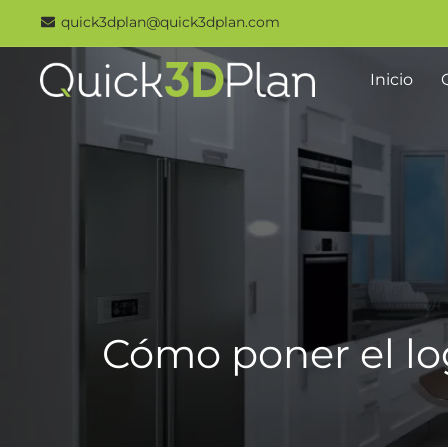
Skip
quick3dplan@quick3dplan.com
to
content
Inicio
Cómo poner el lo