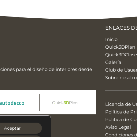
ENLACES DE
Inicio
Quick3DPlan
Quick3DClose
Galería
aciones para el diseño de interiores desde
Club de Usuar
Sobre nosotro
Licencia de U
Política de Pr
Política de Co
ram
YouTube
Aviso Legal
Aceptar
Condiciones d