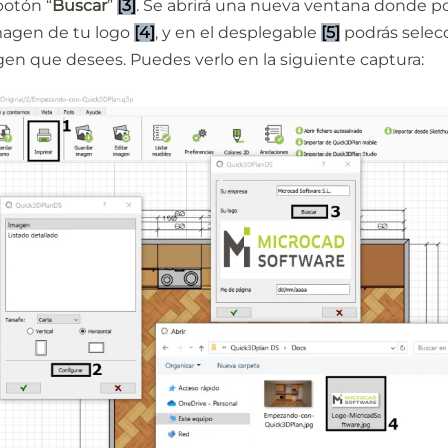
botón “
Buscar
”
[3]
. Se abrirá una nueva ventana donde p
imagen de tu logo
[4]
, y en el desplegable
[5]
podrás selecc
en que desees. Puedes verlo en la siguiente captura: