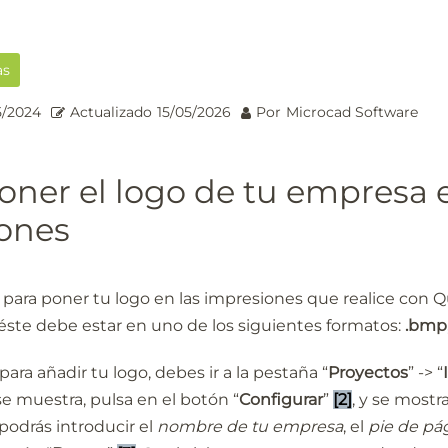
as
5/2024
Actualizado
15/05/2026
Por
Microcad Software
ner el logo de tu empresa e
ones
, para poner tu logo en las impresiones que realice con 
éste debe estar en uno de los siguientes formatos:
.bmp,
para añadir tu logo, debes ir a la pestaña “
Proyectos
” -> “
e muestra, pulsa en el botón “
Configurar
”
[2]
, y se most
odrás introducir el
nombre de tu empresa
, el
pie de pá