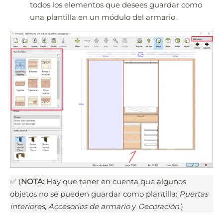
todos los elementos que desees guardar como
una plantilla en un módulo del armario.
Quick3DPlan
Chat IA
Hello! How can I assist you today?
Hola, ¿cómo puedo ayudarte?
✅ (
NOTA:
Hay que tener en cuenta que algunos
objetos no se pueden guardar como plantilla:
Puertas
interiores
,
Accesorios de armario
y
Decoración
.)