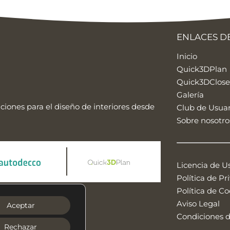
ENLACES DE
Inicio
Quick3DPlan
Quick3DClose
Galería
aciones para el diseño de interiores desde
Club de Usuar
Sobre nosotro
Licencia de U
Política de Pr
Política de Co
ram
YouTube
Aviso Legal
Aceptar
Condiciones d
Rechazar