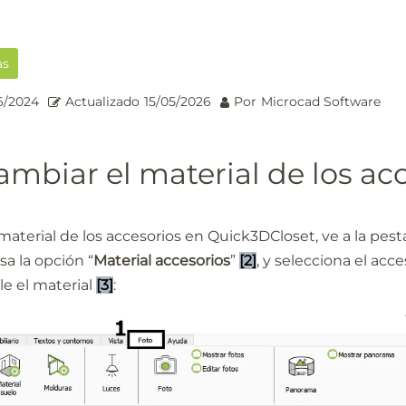
as
6/2024
Actualizado
15/05/2026
Por
Microcad Software
mbiar el material de los ac
material de los accesorios en Quick3DCloset, ve a la pest
sa la opción “
Material accesorios
”
[2]
, y selecciona el acce
le el material
[3]
: