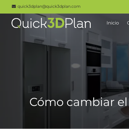
Skip
quick3dplan@quick3dplan.com
to
content
Inicio
Cómo cambiar el 