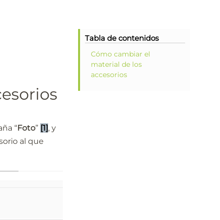
Tabla de contenidos
Cómo cambiar el
material de los
accesorios
cesorios
aña “
Foto
”
[1]
, y
sorio al que