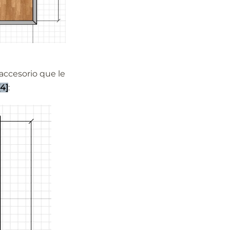
accesorio que le
[4]
: