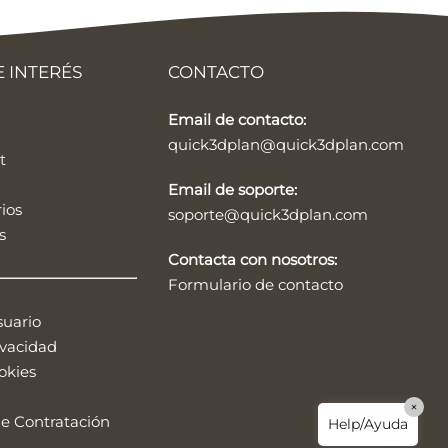
Quick3DPlan
Chat IA
 INTERÉS
CONTACTO
Hello! How can I assist you today?
Email de contacto:
Hola, ¿cómo puedo ayudarte?
quick3dplan@quick3dplan.com
t
Email de soporte:
ios
soporte@quick3dplan.com
s
Contacta con nosotros:
Formulario de contacto
suario
ivacidad
¿Cómo probar el programa para
okies
diseñar cocinas Quick3DPlan?
×
e Contratación
Help/Ayuda
¿Cómo probar el programa para