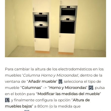
Para cambiar la altura de los electrodomésticos en los
muebles ‘
Columna Horno y Microondas
‘, dentro de la
Quick3DPlan
Chat IA
ventana de “
Añadir mueble
”
[1]
, selecciona el tipo de
mueble “
Columnas
” -> “
Horno y Microondas
”
[2]
, pulsa
Hello! How can I assist you today?
en el botón para “
Modificar las medidas del mueble
”
Hola, ¿cómo puedo ayudarte?
[3]
, y finalmente configura la opción “
Altura de
muebles bajos
” a 80cm (o la medida que