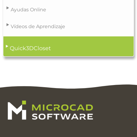
Ayudas Online
Vídeos de Aprendizaje
Quick3DCloset