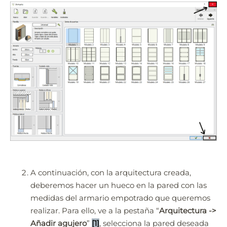
A continuación, con la arquitectura creada,
Quick3DPlan
Chat IA
deberemos hacer un hueco en la pared con las
medidas del armario empotrado que queremos
realizar. Para ello, ve a la pestaña “
Arquitectura ->
Hello! How can I assist you today?
Hola, ¿cómo puedo ayudarte?
Añadir agujero
”
[1]
, selecciona la pared deseada