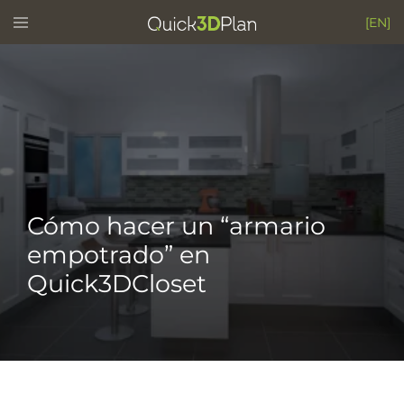
Skip
Toggle
[EN]
menu
to
content
Cómo hacer un “armario
empotrado” en
Quick3DCloset