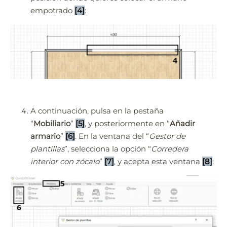
empotrado
[4]
:
A continuación, pulsa en la pestaña
“
Mobiliario
”
[5]
, y posteriormente en “
Añadir
armario
”
[6]
. En la ventana del “
Gestor de
plantillas
”, selecciona la opción “
Corredera
interior con zócalo
”
[7]
, y acepta esta ventana
[8]
: