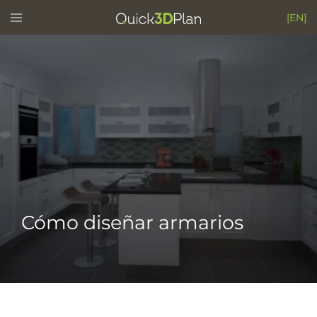
Skip
Toggle
[EN]
menu
to
content
Cómo diseñar armarios