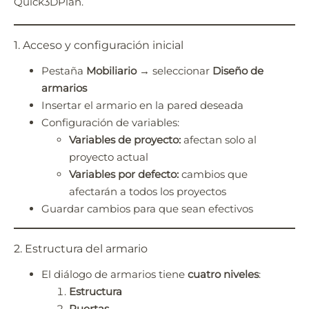
Quick3DPlan
Quick3DPlan.
Chat IA
Hello! How can I assist you today?
1. Acceso y configuración inicial
Hola, ¿cómo puedo ayudarte?
Pestaña
Mobiliario
→ seleccionar
Diseño de
armarios
Insertar el armario en la pared deseada
Configuración de variables:
Variables de proyecto:
afectan solo al
proyecto actual
Variables por defecto:
cambios que
afectarán a todos los proyectos
Guardar cambios para que sean efectivos
2. Estructura del armario
El diálogo de armarios tiene
cuatro niveles
:
Estructura
Puertas