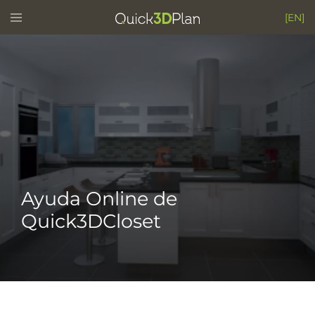
Skip
Toggle
[EN]
menu
to
content
Ayuda Online de
Quick3DCloset