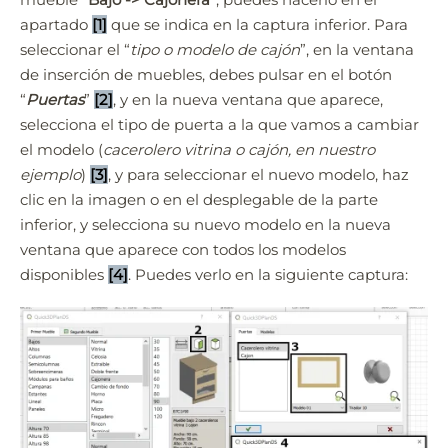
apartado
[1]
que se indica en la captura inferior. Para
seleccionar el “
tipo o modelo de cajón
”, en la ventana
de inserción de muebles, debes pulsar en el botón
“
Puertas
”
[2]
, y en la nueva ventana que aparece,
selecciona el tipo de puerta a la que vamos a cambiar
el modelo (
cacerolero vitrina o cajón, en nuestro
Quick3DPlan
Chat IA
ejemplo
)
[3]
, y para seleccionar el nuevo modelo, haz
clic en la imagen o en el desplegable de la parte
Hello! How can I assist you today?
inferior, y selecciona su nuevo modelo en la nueva
Hola, ¿cómo puedo ayudarte?
ventana que aparece con todos los modelos
disponibles
[4]
. Puedes verlo en la siguiente captura: