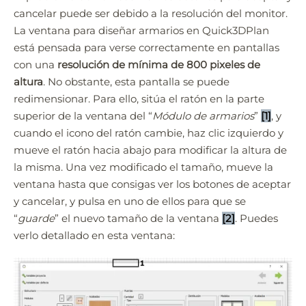
cancelar puede ser debido a la resolución del monitor.
La ventana para diseñar armarios en Quick3DPlan
está pensada para verse correctamente en pantallas
con una
resolución de mínima de 800 pixeles de
altura
. No obstante, esta pantalla se puede
redimensionar. Para ello, sitúa el ratón en la parte
superior de la ventana del “
Módulo de armarios
”
[1]
, y
cuando el icono del ratón cambie, haz clic izquierdo y
mueve el ratón hacia abajo para modificar la altura de
la misma. Una vez modificado el tamaño, mueve la
Quick3DPlan
Chat IA
ventana hasta que consigas ver los botones de aceptar
y cancelar, y pulsa en uno de ellos para que se
“
guarde
” el nuevo tamaño de la ventana
[2]
. Puedes
Hello! How can I assist you today?
verlo detallado en esta ventana:
Hola, ¿cómo puedo ayudarte?