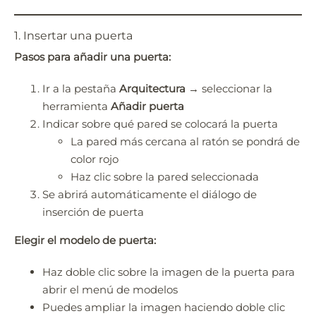
Quick3DPlan
Chat IA
1. Insertar una puerta
Hello! How can I assist you today?
Pasos para añadir una puerta:
Hola, ¿cómo puedo ayudarte?
Ir a la pestaña
Arquitectura
→ seleccionar la
herramienta
Añadir puerta
Indicar sobre qué pared se colocará la puerta
La pared más cercana al ratón se pondrá de
color rojo
Haz clic sobre la pared seleccionada
Se abrirá automáticamente el diálogo de
inserción de puerta
Elegir el modelo de puerta:
Haz doble clic sobre la imagen de la puerta para
abrir el menú de modelos
Puedes ampliar la imagen haciendo doble clic